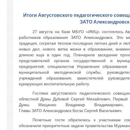
Итоги Августовского педагогического совещ
ЗАТО Александровск 
27 августа на базе МБУО «ИМЦ» состоялось Авг
работников образования ЗАТО Александровск. Это ме
традиция, согретая теплом последних летних дней и лю
новых дел, нового витка жизни в образовании, знам
длиною еще в один год. Пленарное заседание прох
представителей органов государственной и муниц
предприятий, специалистов Управления образования 
муниципальной методической службы, руководител
учреждений образования; заместителей руководите
курирующих воспитательную работу.
Гостями августовского педагогического совещ
областной Думы Дубовой Сергей Михайлович, Первый 
Думы Мищенко Владимир Владимирович, 
Главы ЗАТО Александровск Богза Сергей Васильевич.
Почетные гости обратились к участникам со
обозначили приоритетные задачи правительства Мурманс