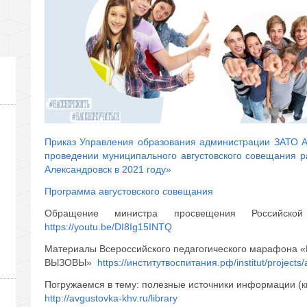
Приказ Управления образования администрации ЗАТО А
проведении муниципального августовского совещания 
Александровск в 2021 году»
Программа августовского совещания
Обращение министра просвещения Российск
https://youtu.be/DI8Ig15INTQ
Материалы Всероссийского педагогического марафон
ВЫЗОВЫ»
https://институтвоспитания.рф/institut/projects
Погружаемся в тему: полезные источники информации (кн
http://avgustovka-khv.ru/library