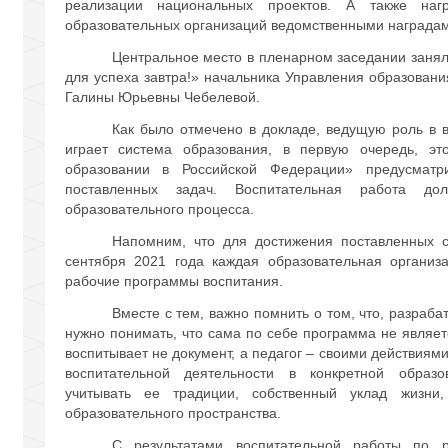
реализации национальных проектов. А также нагр
образовательных организаций ведомственными наградам
Центральное место в пленарном заседании занял
для успеха завтра!» начальника Управления образован
Галины Юрьевны Чебелевой.
Как было отмечено в докладе, ведущую роль в 
играет система образования, в первую очередь, э
образовании в Российской Федерации» предусматр
поставленных задач. Воспитательная работа до
образовательного процесса.
Напомним, что для достижения поставленных с
сентября 2021 года каждая образовательная организ
рабочие программы воспитания.
Вместе с тем, важно помнить о том, что, разраб
нужно понимать, что сама по себе программа не являет
воспитывает не документ, а педагог – своими действиям
воспитательной деятельности в конкретной образо
учитывать ее традиции, собственный уклад жизни
образовательного пространства.
С результатами воспитательной работы по р