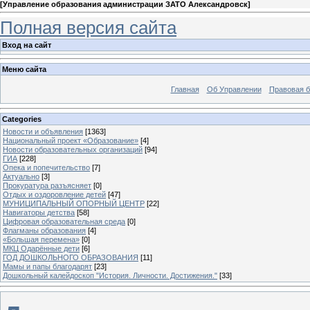
[
Управление образования администрации ЗАТО Александровск
]
Полная версия сайта
Вход на сайт
Меню сайта
Главная
Об Управлении
Правовая б
Categories
Новости и объявления
[1363]
Национальный проект «Образование»
[4]
Новости образовательных организаций
[94]
ГИА
[228]
Опека и попечительство
[7]
Актуально
[3]
Прокуратура разъясняет
[0]
Отдых и оздоровление детей
[47]
МУНИЦИПАЛЬНЫЙ ОПОРНЫЙ ЦЕНТР
[22]
Навигаторы детства
[58]
Цифровая образовательная среда
[0]
Флагманы образования
[4]
«Большая перемена»
[0]
МКЦ Одарённые дети
[6]
ГОД ДОШКОЛЬНОГО ОБРАЗОВАНИЯ
[11]
Мамы и папы благодарят
[23]
Дошкольный калейдоскоп "История. Личности. Достижения."
[33]