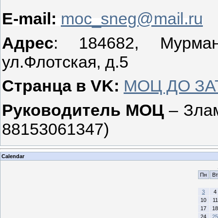
E-mail:
moc_sneg@mail.ru
Адрес
: 184682, Мурманс
ул.Флотская, д.5
Странца в VK:
МОЦ ДО ЗАТ
Руководитель МОЦ
–
Злам
88153061347)
Calendar
Пн
Вт
3
4
10
11
17
18
24
25