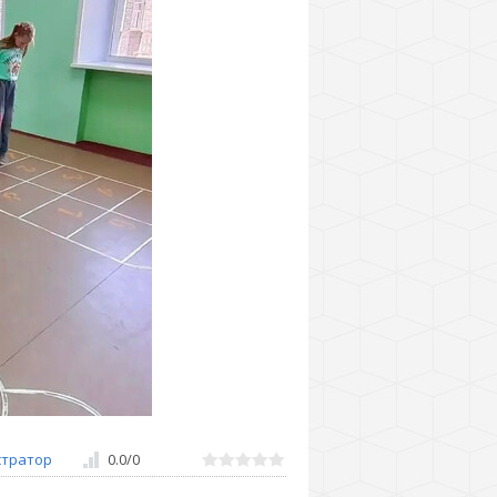
тратор
0.0
/
0