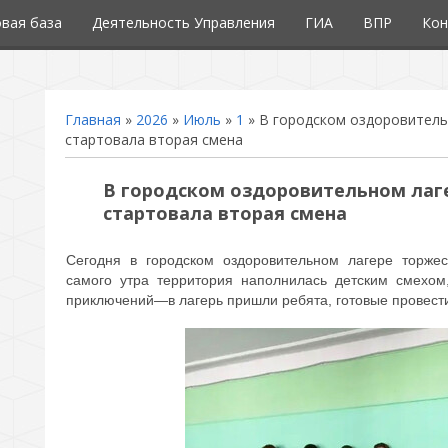
вая база
Деятельность Управления
ГИА
ВПР
Кон
Главная
»
2026
»
Июль
»
1
» В городском оздоровитель
стартовала вторая смена
В городском оздоровительном лаг
стартовала вторая смена
Сегодня в городском оздоровительном лагере торжес
самого утра территория наполнилась детским смехом
приключений—в лагерь пришли ребята, готовые провести 