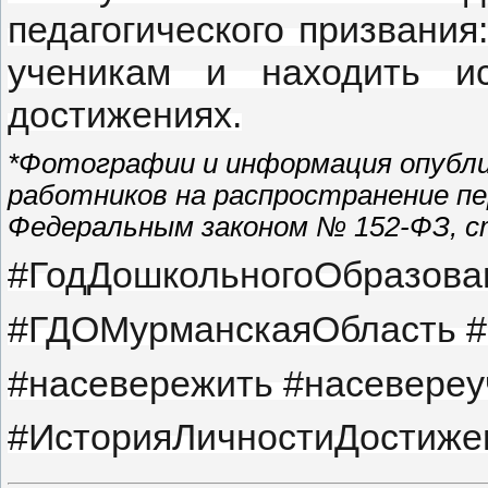
педагогического призвания
ученикам и находить и
достижениях.
*Фотографии и информация опубли
работников на распространение п
Федеральным законом № 152-ФЗ, ст
#ГодДошкольногоОбразова
#ГДОМурманскаяОбласть 
#насевережить #насевереу
#ИсторияЛичностиДостиже