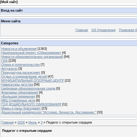
[
Мой сайт
]
Вход на сайт
Меню сайта
Главная
Об Управлении
Правовая б
Categories
Новости и объявления
[1363]
Национальный проект «Образование»
[4]
Новости образовательных организаций
[94]
ГИА
[228]
Опека и попечительство
[7]
Актуально
[3]
Прокуратура разъясняет
[0]
Отдых и оздоровление детей
[47]
МУНИЦИПАЛЬНЫЙ ОПОРНЫЙ ЦЕНТР
[22]
Навигаторы детства
[58]
Цифровая образовательная среда
[0]
Флагманы образования
[4]
«Большая перемена»
[0]
МКЦ Одарённые дети
[6]
ГОД ДОШКОЛЬНОГО ОБРАЗОВАНИЯ
[11]
Мамы и папы благодарят
[23]
Дошкольный калейдоскоп "История. Личности. Достижения."
[33]
Главная
»
2026
»
Июль
»
3
» Педагог с открытым сердцем
Педагог с открытым сердцем